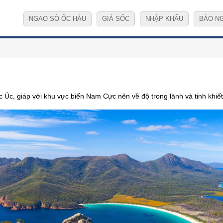
NGAO SÒ ỐC HÀU
GIÁ SỐC
NHẬP KHẨU
BÀO N
c, giáp với khu vực biển Nam Cực nên về độ trong lành và tinh khiế