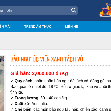
ẾN MÃI
TREND ẨM THỰC
LIÊN HỆ
BÀO NGƯ ÚC VIỀN XANH TÁCH VỎ
Giá bán: 3,000,000 đ /Kg
✓
Quy cách
: phần
noãn
bào ngư đã tách vỏ, đóng gói ba
Bảo quản ở nhiệt độ -18 ºC. Hỗ trợ giao tại khu vực nội
tỉnh xa.
✓
Trọng lượng
30—40 con /kg
✓
Xuất xứ
:
Australia.
✓
Chế biến
: các món bào ngư lẩu hấp, chiên xào, canh