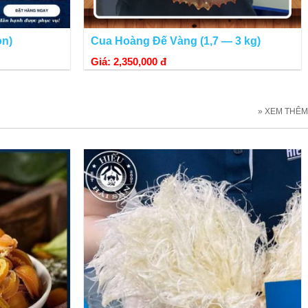
on)
Cua Hoàng Đế Vàng (1,7 — 3 kg)
Giá: 2,350,000 đ
Wild Abalone chứng nhận đạt mọi tiêu chuẩn về đánh bắt tự nhiên,
» XEM THÊM