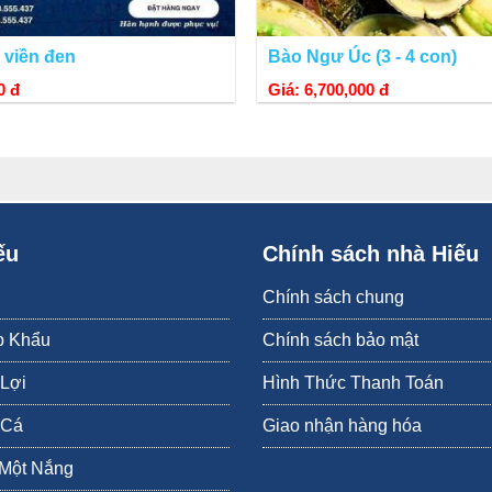
Bào ngư viền xanh Tasmania của Úc tại Hiếu Hải Sản.
 viền đen
Bào Ngư Úc (3 - 4 con)
0 đ
Giá: 6,700,000 đ
 sản
nhập khẩu
hảo hạng khác, tại cửa hàng
Hiếu Hải Sản
thì khách 
 cho Khách hàng.
ếu
Chính sách nhà Hiếu
Chính sách chung
p Khẩu
Chính sách bảo mật
 Lợi
Hình Thức Thanh Toán
 Cá
Giao nhận hàng hóa
 Một Nắng