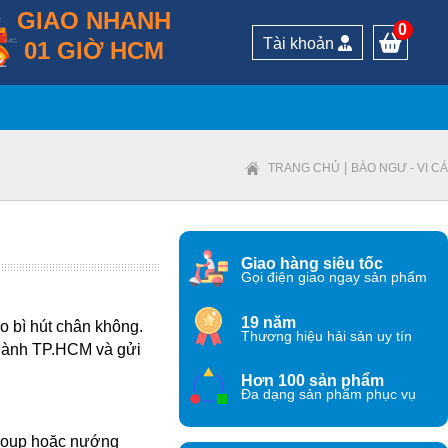
GIAO NHANH
0
Tài khoản
01 GIỜ HCM
|
TRANG CHỦ
BÀO NGƯ - VI CÁ
Giao hàng siêu tốc
Gọi điện giao ngay sản phẩm
19 năm
o bì hút chân không.
Thương hiệu hải sản uy tín
 thành TP.HCM và gửi
Hơn 100 sản phẩm
Đa dạng sản phẩm phục vụ
 soup hoặc nướng