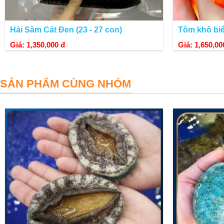
Hải Sâm Cát Đen (23 - 27 con)
Tôm khô bi
Giá: 1,350,000 đ
Giá: 1,650,00
Bào ngư Úc viền xanh
được Hiếu nhập khẩu trực tiếp từ công t
được sử dụng thương hiệu Australian Wild Abalone ™ (AWA™) tron
SẢN PHẨM CÙNG NHÓM