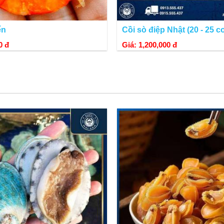
ển
Cồi sò điệp Nhật (20 - 25 c
Bào ngư được bắt tự nhiên 100%, đáp ứng yêu cầu gắt gao về chất lượng
0 đ
Giá: 1,200,000 đ
y Tasmanian Seafoods PTY, là doanh nghiệp được hiệp hội Australian 
g hoạt động thương mại quốc tế.