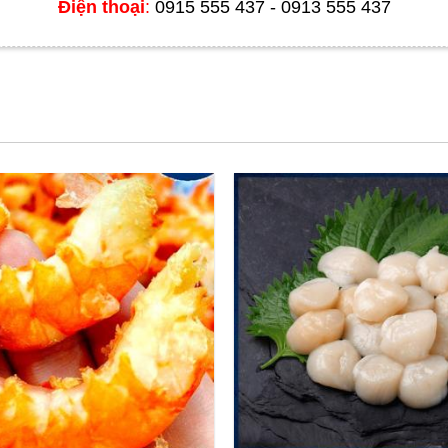
Điện thoại
:
0915 555 437 - 0913 555 437
nh phủ Úc chỉ cho khai thác bào ngư với số lượng hạn chế và phải có giấy 