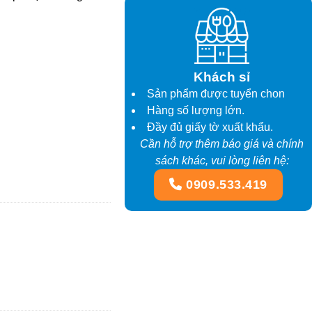
Khách sỉ
Sản phẩm được tuyển chon
Hàng số lượng lớn.
Đầy đủ giấy tờ xuất khẩu.
Cần hỗ trợ thêm báo giá và chính
sách khác, vui lòng liên hệ:
0909.533.419