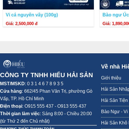
Vi cá nguyên vây (100g)
Bào ngư Úc
MUA BÀO NGƯ ÚC CHẤT LƯỢNG Ở ĐÂU?
Giá: 2,500,000 đ
Giá: 1,890,00
Hiếu Hải Sản chuyên bán bào ngư Úc viền xanh. Và các loại
hải
nhâp khẩu trực tiếp từ thương hiệu uy tín nhất với giá bán tốt nhất
Về nhà Hi
CÔNG TY TNHH HIẾU HẢI SẢN
Giới thiệu
MST/MSKD
: 0 3 1 4 6 7 8 9 3 5
Hải Sản Nhậ
Cửa hàng
:
662/45 Phan Văn Trị, phường Gò
Vấp,
TP. Hồ Chí Minh
Hải Sản Tiện
Điện thoại
:
O915 555 437 - O913 555 437
Bào Ngư - Vi
Thời gian làm việc
: Sáng 8:00 - Chiều 20:00
(từ Thứ 2 đến Chủ nhật)
Hải Sản Khô