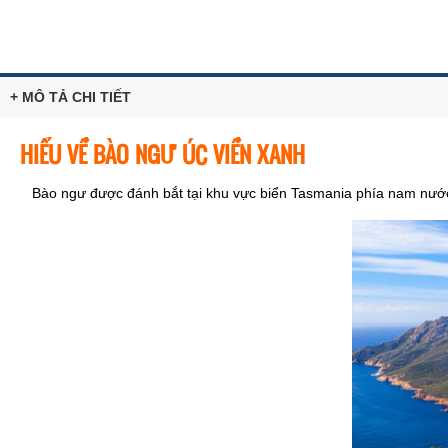
+ MÔ TẢ CHI TIẾT
HIỂU VỀ BÀO NGƯ ÚC VIỀN XANH
Bào ngư được đánh bắt tại khu vực biển Tasmania phía nam nước Ú