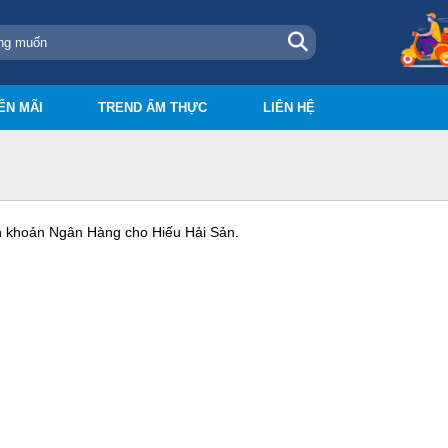
ẾN MÃI
TREND ẨM THỰC
LIÊN HỆ
n khoản Ngân Hàng cho Hiếu Hải Sản.