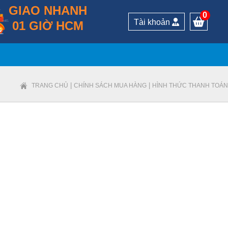
GIAO NHANH
0
Tài khoản
01 GIỜ HCM
|
|
TRANG CHỦ
CHÍNH SÁCH MUA HÀNG
HÌNH THỨC THANH TOÁN