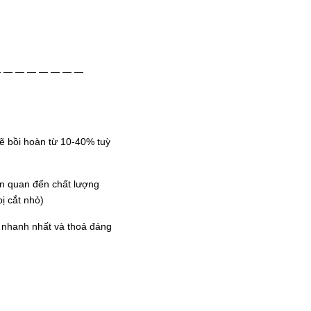
— — — — — — — —
sẽ bồi hoàn từ 10-40% tuỳ
ên quan đến chất lượng
ị cắt nhỏ)
ết nhanh nhất và thoả đáng