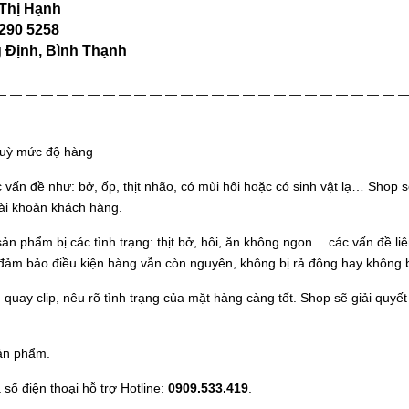
 Thị Hạnh
6290 5258
 Định, Bình Thạnh
— — — — — — — — — — — — — — — — — — — — — — — — — — 
 tuỳ mức độ hàng
vấn đề như: bở, ốp, thịt nhão, có mùi hôi hoặc có sinh vật lạ… Shop 
tài khoản khách hàng.
n phẩm bị các tình trạng: thịt bở, hôi, ăn không ngon….các vấn đề li
đảm bảo điều kiện hàng vẫn còn nguyên, không bị rả đông hay không b
, quay clip, nêu rõ tình trạng của mặt hàng càng tốt. Shop sẽ giải quy
sản phẩm.
 số điện thoại hỗ trợ Hotline:
0909.533.419
.