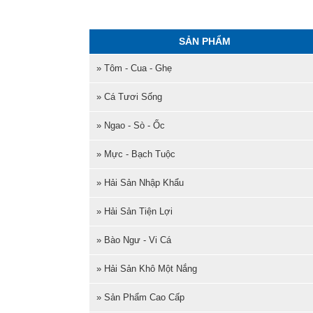
SẢN PHẨM
» Tôm - Cua - Ghẹ
» Cá Tươi Sống
» Ngao - Sò - Ốc
» Mực - Bạch Tuộc
» Hải Sản Nhập Khẩu
» Hải Sản Tiện Lợi
» Bào Ngư - Vi Cá
» Hải Sản Khô Một Nắng
» Sản Phẩm Cao Cấp