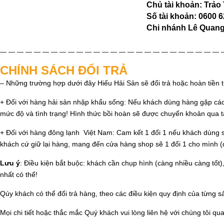
Chủ tài khoản: Trảo
Số tài khoản: 0600 
Chi nhánh Lê Quang
— — — — — — — — — — — — — — — — — — — — — — — — — — 
CHÍNH SÁCH ĐỔI TRẢ
– Những trường hợp dưới đây Hiếu Hải Sản sẽ đổi trả hoặc hoàn tiền
+ Đối với hàng hải sản nhập khẩu sống: Nếu khách dùng hàng gặp các 
mức độ và tình trạng! Hình thức bồi hoàn sẽ được chuyển khoản qua 
+ Đối với hàng đông lạnh Việt Nam: Cam kết 1 đổi 1 nếu khách dùng sả
khách cứ giữ lại hàng, mang đến cửa hàng shop sẽ 1 đổi 1 cho mình (
Lưu ý
: Điều kiện bắt buộc: khách cần chụp hình (càng nhiều càng tốt)
nhất có thể!
Qúy khách có thể đổi trả hàng, theo các điều kiện quy định của từng 
Mọi chi tiết hoặc thắc mắc Quý khách vui lòng liên hệ với chúng tôi qua