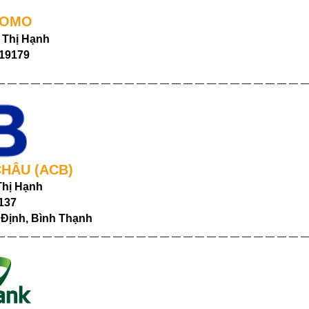
MOMO
o Thị Hạnh
19179
— — — — — — — — — — — — — — — — — — — — — — — — — — 
CHÂU (ACB)
Thị Hạnh
137
Định, Bình Thạnh
— — — — — — — — — — — — — — — — — — — — — — — — — — 