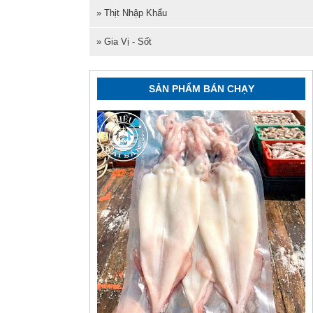
» Thịt Nhập Khẩu
» Gia Vị - Sốt
SẢN PHẨM BÁN CHẠY