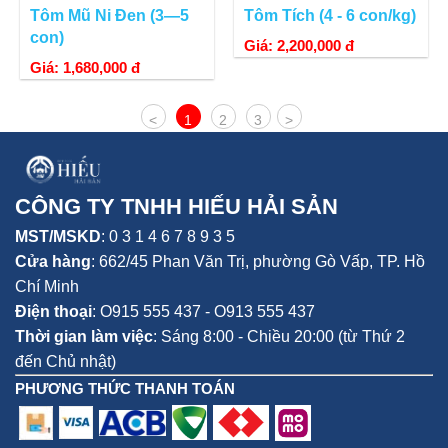
Tôm Mũ Ni Đen (3—5
Tôm Tích (4 - 6 con/kg)
con)
Giá: 2,200,000 đ
Giá: 1,680,000 đ
<
1
2
3
>
CÔNG TY TNHH HIẾU HẢI SẢN
MST/MSKD
: 0 3 1 4 6 7 8 9 3 5
Cửa hàng
:
662/45 Phan Văn Trị, phường Gò Vấp,
TP. Hồ
Chí Minh
Điện thoại
:
O915 555 437 - O913 555 437
Thời gian làm việc
: Sáng 8:00 - Chiều 20:00 (từ Thứ 2
đến Chủ nhật)
PHƯƠNG THỨC THANH TOÁN