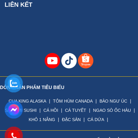
LIÊN KẾT
DÒNG SẢN PHẨM TIÊU BIỂU
|
|
|
CUA KING ALASKA
TÔM HÙM CANADA
BÀO NGƯ ÚC
|
|
|
|
SASHIMI SUSHI
CÁ HỒI
CÁ TUYẾT
NGAO SÒ ỐC HÀU
|
|
|
KHÔ 1 NẮNG
ĐẶC SẢN
CÁ DỨA