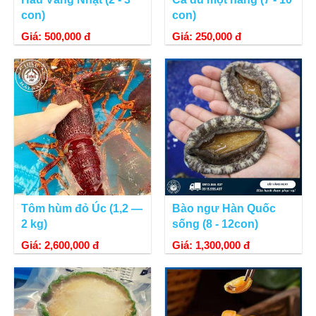
con)
con)
Giá: 500,000 đ
Giá: 250,000 đ
Tôm hùm đỏ Úc (1,2 —
Bào ngư Hàn Quốc
2 kg)
sống (8 - 12con)
Giá: 2,600,000 đ
Giá: 1,300,000 đ