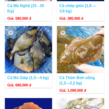
Cá Mú Nghệ (15 - 30
Cá chép giòn (1,8 —
Kg)
3,6 kg)
Giá: 580,000 đ
Giá: 380,000 đ
Cá Bò Giáp (1,5—4 kg)
Cá Thờn Bơn sống
(1,2—2,2 kg)
Giá: 680,000 đ
Giá: 1,090,000 đ