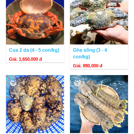
Cua 2 da (4 - 5 con/kg)
Ghẹ sống (3 - 4
con/kg)
Giá: 1,650,000 đ
Giá: 890,000 đ