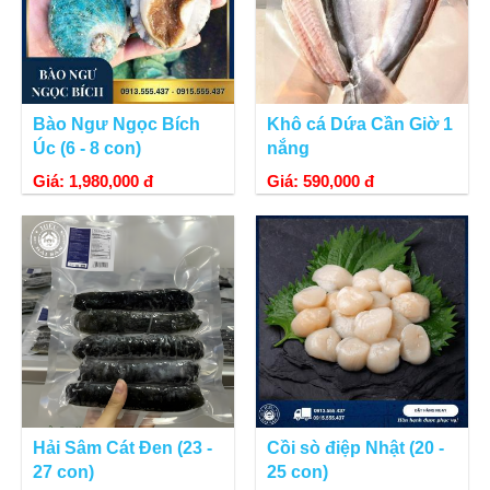
Bào Ngư Ngọc Bích
Khô cá Dứa Cần Giờ 1
Úc (6 - 8 con)
nắng
Giá: 1,980,000 đ
Giá: 590,000 đ
Hải Sâm Cát Đen (23 -
Cồi sò điệp Nhật (20 -
27 con)
25 con)