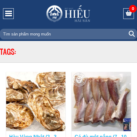
0
TAGS:
Hàu Vàng Nhật (2 - 3
Cá đù một nắng (7 - 10