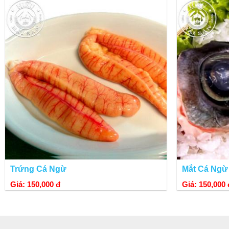
- Nhắc đến chả mực Hạ Long, không chỉ người dân Quảng Ninh mà người d
Trứng Cá Ngừ
Mắt Cá Ngừ
để thưởng thức món
chả mực
nổi tiếng này, bạn chỉ cần ngồi nhà "
Click
Giá: 150,000 đ
Giá: 150,000 
- Để tạo niềm tin cho khách hàng, chúng tôi bao ăn trên từng sản phẩm
TPHCM, chúng tôi nhập hàng về thường xuyên, có sẵn tại shop. Khách al
MÓN ĂN CHẾ BIẾN VỚI CHẢ MỰC HẠ LONG