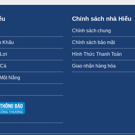
ột vài món ngon từ chả mực: chả mực chiên với dầu là ngon nhất, hoặc
chả m
ếu
Chính sách nhà Hiếu
Chính sách chung
p Khẩu
Chính sách bảo mật
 Lợi
Hình Thức Thanh Toán
 Cá
Giao nhận hàng hóa
 Một Nắng