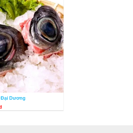
ân các tỉnh thành khác hay bạn bè quốc tế đều sẽ nhớ mãi hương vị nếu đã
 Đại Dương
" chuột sẽ được chúng tôi giao hàng
hải sản
tận nơi, quá tiện lợi phải không.
đ
, chú trọng đến hình thức, quy cách sạch sẽ, hợp vệ sinh, không chất bảo 
o hoặc nhắn tin shop giao hàng tận nơi.