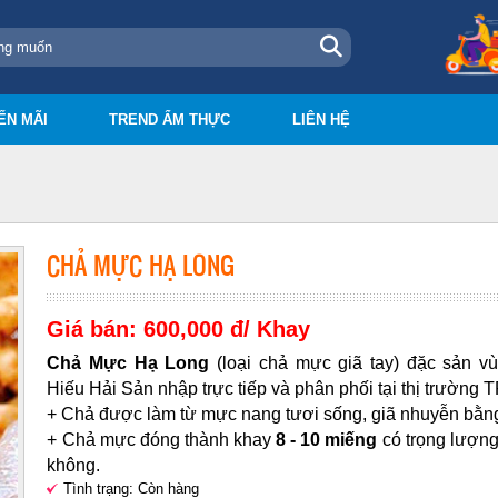
ẾN MÃI
TREND ẨM THỰC
LIÊN HỆ
CHẢ MỰC HẠ LONG
Giá bán: 600,000 đ/ Khay
Chả Mực Hạ Long
(loại chả mực giã tay) đặc sản 
Hiếu Hải Sản nhập trực tiếp và phân phối tại thị trường
+ Chả được làm từ mực nang tươi sống, giã nhuyễn bằng 
+
Chả mực đóng thành khay
8 - 10 miếng
có trọng lượn
không.
Tình trạng: Còn hàng