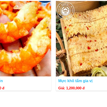
ển
Mực khô tẩm gia vị
Cận cảnh chế biến chả mực giã tay tại Quảng Ninh
0 đ
Giá: 1,200,000 đ