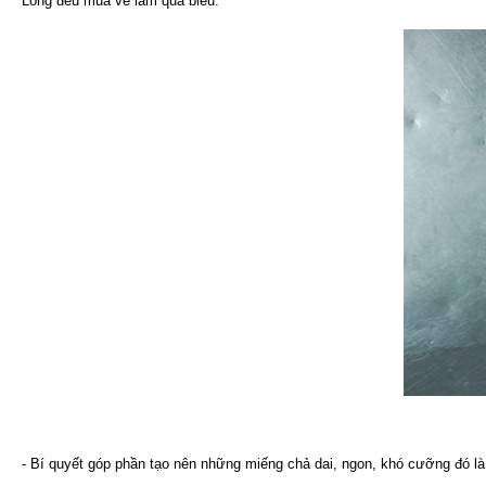
Long đều mua về làm quà biếu.
- Bí quyết góp phần tạo nên những miếng chả dai, ngon, khó cưỡng đó là