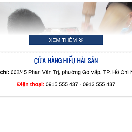
XEM THÊM
CỬA HÀNG HIẾU HẢI SẢN
chỉ:
662/45 Phan Văn Trị, phường Gò Vấp, TP. Hồ Chí 
Điện thoại
:
0915 555 437 - 0913 555 437
Chả ngon phải được giã hoàn toàn bằng tay