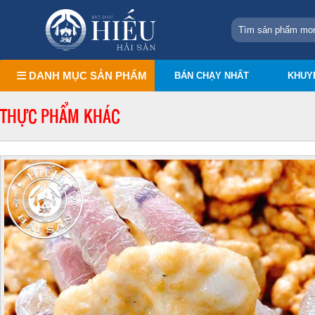
DANH MỤC SẢN PHẨM
BÁN CHẠY NHẤT
KHUY
THỰC PHẨM KHÁC