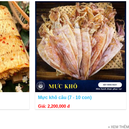
Mực khô câu (7 - 10 con)
Giá: 2,200,000 đ
» XEM THÊM