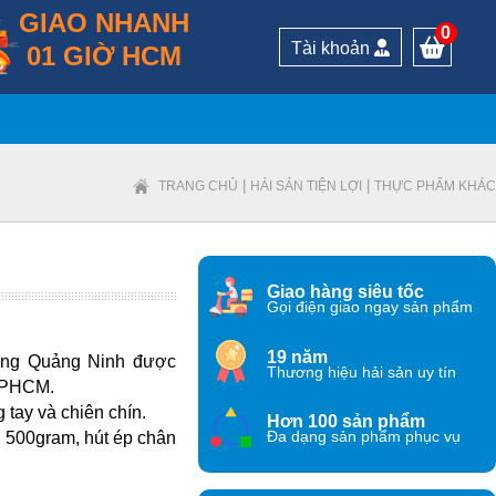
GIAO NHANH
0
Tài khoản
01 GIỜ HCM
|
|
TRANG CHỦ
HẢI SẢN TIỆN LỢI
THỰC PHẨM KHÁC
Giao hàng siêu tốc
Gọi điện giao ngay sản phẩm
19 năm
vùng Quảng Ninh được
Thương hiệu hải sản uy tín
 TPHCM.
tay và chiên chín.
Hơn 100 sản phẩm
g 500gram, hút ép chân
Đa dạng sản phẩm phục vụ