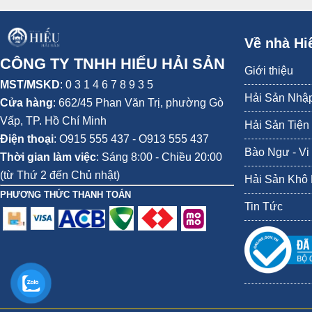
- Chả mực làm quà biếu hoặc dự trữ làm thức ăn rất tiện nhé cả nhà. M
Về nhà Hi
CÔNG TY TNHH HIẾU HẢI SẢN
Giới thiệu
MST/MSKD
: 0 3 1 4 6 7 8 9 3 5
Hải Sản Nhậ
Cửa hàng
:
662/45 Phan Văn Trị, phường Gò
Vấp,
TP. Hồ Chí Minh
Hải Sản Tiện
Điện thoại
:
O915 555 437 - O913 555 437
Bào Ngư - Vi
Thời gian làm việc
: Sáng 8:00 - Chiều 20:00
(từ Thứ 2 đến Chủ nhật)
Hải Sản Khô
PHƯƠNG THỨC THANH TOÁN
Tin Tức