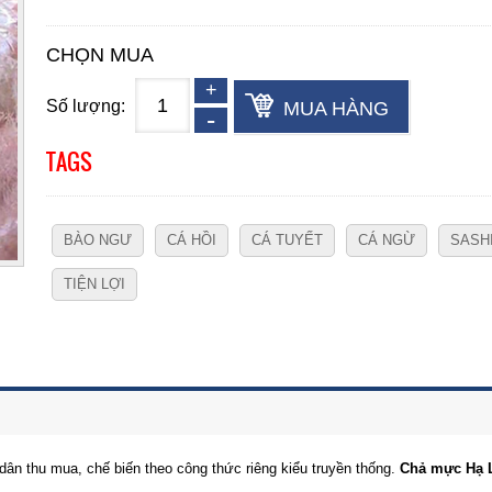
CHỌN MUA
Số lượng:
MUA HÀNG
TAGS
BÀO NGƯ
CÁ HỒI
CÁ TUYẾT
CÁ NGỪ
SASH
TIỆN LỢI
n thu mua, chế biến theo công thức riêng kiểu truyền thống.
Chả mực Hạ 