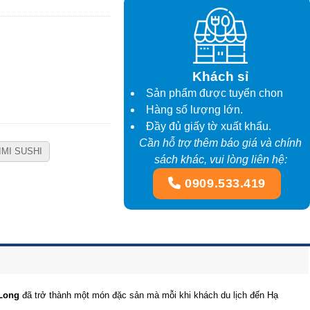
Khách sỉ
Sản phẩm được tuyển chon
Hàng số lượng lớn.
Đầy đủ giấy tờ xuất khẩu.
Cần hỗ trợ thêm báo giá và chính
IMI SUSHI
sách khác, vui lòng liên hệ:
0909.533.419
Long
đã trở thành một món đặc sản mà mỗi khi khách du lịch đến Hạ