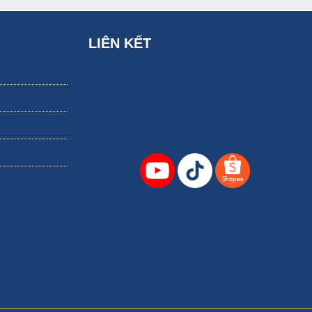
ực nấu bún, chả mực chiên xù, chả mực hấp...
LIÊN KẾT