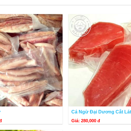
Chả mực được chiên vàng màu sắc rất bắt mắt
ừ
Cá Ngừ Đại Dương Cắt Lát
đ
Giá: 280,000 đ