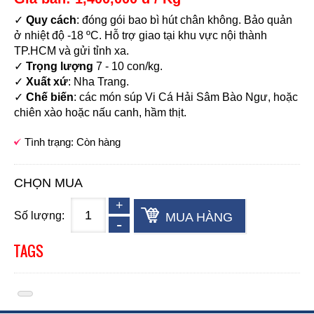
✓
Quy cách
: đóng gói bao bì hút chân không. Bảo quản
ở nhiệt độ -18 ºC. Hỗ trợ giao tại khu vực nội thành
TP.HCM và gửi tỉnh xa.
✓
Trọng lượng
7 - 10 con/kg.
✓
Xuất xứ
: Nha Trang.
✓
Chế biến
: các món súp Vi Cá Hải Sâm Bào Ngư, hoặc
chiên xào hoặc nấu canh, hầm thịt.
Tình trạng: Còn hàng
CHỌN MUA
Số lượng:
MUA HÀNG
TAGS