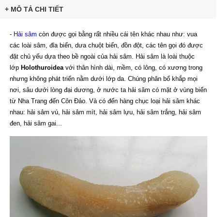
+ MÔ TẢ CHI TIẾT
-
Hải sâm
còn được gọi bằng rất nhiều cái tên khác nhau như: vua
các loài sâm, đỉa biển, dưa chuột biển, đồn đột, các tên gọi đó được
đặt chủ yếu dựa theo bề ngoài của hải sâm. Hải sâm là loài thuộc
lớp
Holothuroidea
với thân hình dài, mềm, có lông, có xương trong
nhưng không phát triển nằm dưới lớp da. Chúng phân bổ khắp mọi
nơi, sâu dưới lòng đại dương, ở nước ta hải sâm có mặt ở vùng biển
từ Nha Trang đến Côn Đảo. Và có đến hàng chục loại hải sâm khác
nhau: hải sâm vú, hải sâm mít, hải sâm lựu, hải sâm trắng, hải sâm
đen, hải sâm gai...