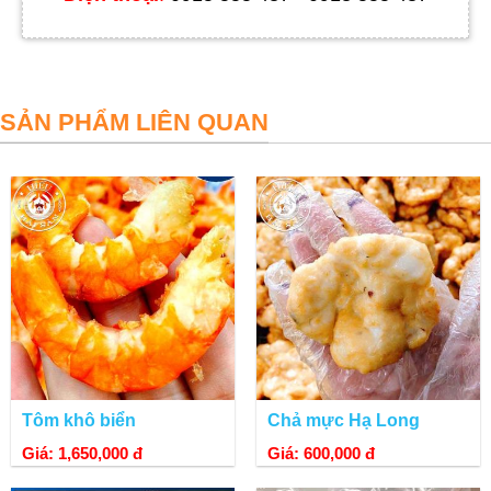
SẢN PHẨM LIÊN QUAN
Mực được nhiều người yêu thích và mua
QUY TRÌNH LÀM MỰC KHÔ TẨM GIA VỊ
Mực được làm theo cách truyền thống nên đòi hỏi sự tỉ mỉ và
nhẫn lại cao nhưng vẫn đảm bảo vệ sinh an toàn thực phẩm,
từ những con mực ống khô qua quy trình nướng, cán mỏng
nhiều lần sau đó được ướp với hỗn hợp gia vị (đã được đun
nấu chín) gồm: ớt tươi, muối, đường phèn.
Tôm khô biển
Chả mực Hạ Long
Giá: 1,650,000 đ
Giá: 600,000 đ