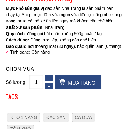
Mực khô tẩm gia vị
đặc sản Nha Trang là sản phẩm bán
chạy tại Shop, mực tẩm vừa ngon vừa tiện lợi cũng như sang
trọng, mực có thể xé ăn liền ngay mà không cần chế biến.
Xuất xứ sản phẩm:
Nha Trang
Quy cách
: đóng gói hút chân không 500g hoặc 1kg.
Cách dùng:
Dùng trực tiếp, không cần chế biến.
Bảo quản:
nơi thoáng mát (30 ngày), bảo quản lạnh (6 tháng).
Tình trạng: Còn hàng
CHỌN MUA
Số lượng:
MUA HÀNG
TAGS
KHÔ 1 NẮNG
ĐẶC SẢN
CÁ DỨA
TÔM KHÔ