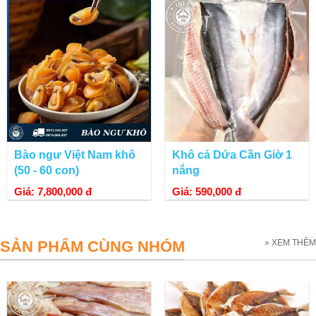
Bào ngư Việt Nam khô
Khô cá Dứa Cần Giờ 1
(50 - 60 con)
nắng
Giá: 7,800,000 đ
Giá: 590,000 đ
SẢN PHẨM CÙNG NHÓM
» XEM THÊM