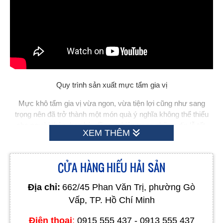
Quy trình sản xuất mực tẩm gia vị
Mực khô tẩm gia vị vừa ngon, vừa tiện lợi cũng như sang
trọng nên đã trở thành một món quà ý nghĩa không thể thiếu
cho người thân, bạn bè, đồng nghiệp trong những dịp lễ tết.
XEM THÊM
CỬA HÀNG HIẾU HẢI SẢN
Địa chỉ:
662/45 Phan Văn Trị, phường Gò
Vấp, TP. Hồ Chí Minh
Điện thoại
:
0915 555 437 - 0913 555 437