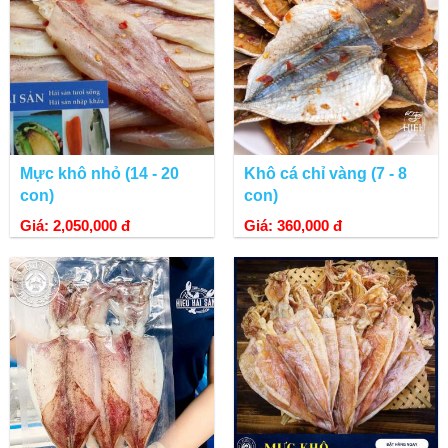
Sau khi thấm gia vị mực được đem sấy khô.
Mực khô nhỏ (14 - 20
Khô cá chỉ vàng (7 - 8
con)
con)
Giá: 2,050,000 đ
Giá: 360,000 đ