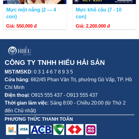
Mực một nắng (2 — 4
Mực khô câu (7 - 10
con)
con)
Giá: 550,000 đ
Giá: 2,200,000 đ
Sản phẩm hoàn chỉnh sau khi chế biến.
CÔNG TY TNHH HIẾU HẢI SẢN
CÁCH SỬ DỤNG KHÔ MỰC TẨM GIA VỊ
MST/MSKD
: 0 3 1 4 6 7 8 9 3 5
- Mực tẩm đã nướng chín và sấy khô nên có thể ăn liền ngay
Cửa hàng
:
662/45 Phan Văn Trị, phường Gò Vấp,
TP. Hồ
lập tức
Chí Minh
Điện thoại
:
O915 555 437 - O913 555 437
- Mực sau khi mua về nên để ở ngăn mát tủ lạnh (hạn dùng
Thời gian làm việc
: Sáng 8:00 - Chiều 20:00 (từ Thứ 2
đến 6 tháng) hoặc nơi khô ráo thoáng mát (hạn dùng trong 1
tháng)
đến Chủ nhật)
PHƯƠNG THỨC THANH TOÁN
- Mực thích hợp nhâm nhi với bia và các loại nước giải khát
LƯU Ý KHI MUA MỰC MỰC TẨM GIA VỊ