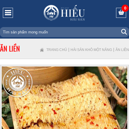
0
ĂN LIỀN
|
|
TRANG CHỦ
HẢI SẢN KHÔ MỘT NẮNG
ĂN LIỀN