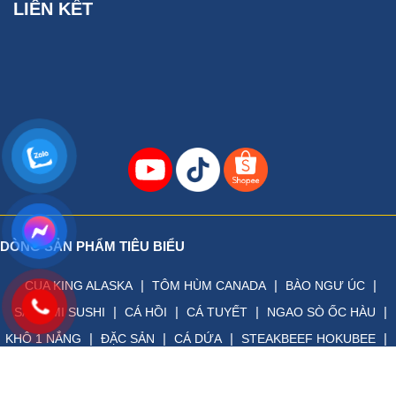
LIÊN KẾT
- Hiện trên thị trường, đặc biệt là 1 số chợ truyền thống có
bán loại "mực tẩm gia vị" giả cũng có hình dán bên ngoài tựa
hệt sản phẩm thật, sản phẩm không có nhãn mác bao bì và
thường bán với giá rất rẻ chỉ khoảng 250.000đ/kg -
350.000đ/kg
- Sản phẩm "mực khô tẩm gia vị" giả thường được làm bằng
tinh bột tổng hợp, khi đốt miếng mực sẽ bốc cháy, tạo ra khói
và không có mùi thơm
- Sản phẩm
mực khô tẩm gia vị
chính gốc thì giá bán không
dưới 800.000đ/kg, khi nhai sớ thịt dai ngọt, thơm đậm mùi
mực, không tan trong miệng, khi đốt thì không cháy tạo lửa
DÒNG SẢN PHẨM TIÊU BIỂU
mà tỏa ra mùi thơm của mực nướng bị cháy.
|
|
|
CUA KING ALASKA
TÔM HÙM CANADA
BÀO NGƯ ÚC
LIÊN HỆ MUA KHÔ MỰC TẨM GIA VỊ
|
|
|
|
SASHIMI SUSHI
CÁ HỒI
CÁ TUYẾT
NGAO SÒ ỐC HÀU
|
|
|
|
KHÔ 1 NẮNG
ĐẶC SẢN
CÁ DỨA
STEAKBEEF HOKUBEE