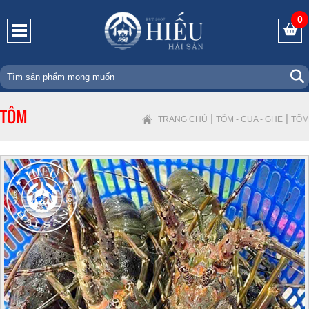
0
TÔM
|
|
TRANG CHỦ
TÔM - CUA - GHẸ
TÔM