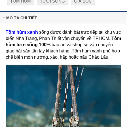
TÔM HÙM
TƯƠI SỐNG
GIÁ SỐC
+ MÔ TẢ CHI TIẾT
Tôm hùm xanh
sống được đánh bắt trực tiếp tại khu vực
biển Nha Trang, Phan Thiết vận chuyển về TPHCM.
Tôm
hùm tươi sống 100%
bao ăn và shop sẽ vận chuyển
giao hải sản tận tay khách hàng..Tôm hùm xanh phù hợp
chế biến món nướng, xào, hấp hoặc nấu Cháo Lẩu.