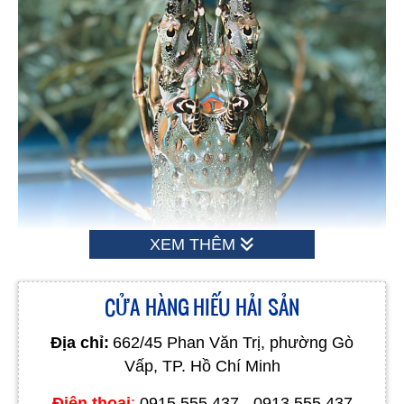
XEM THÊM
CỬA HÀNG HIẾU HẢI SẢN
Địa chỉ:
662/45 Phan Văn Trị, phường Gò
Vấp, TP. Hồ Chí Minh
Điện thoại
:
0915 555 437 - 0913 555 437