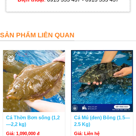
SẢN PHẨM LIÊN QUAN
⭣ĐẶT HẢI SẢN⭣
Cá Thờn Bơn sống (1,2
Cá Mú (đen) Bông (1.5—
—2,2 kg)
2.5 Kg)
Giá: 1,090,000 đ
Giá: Liên hệ