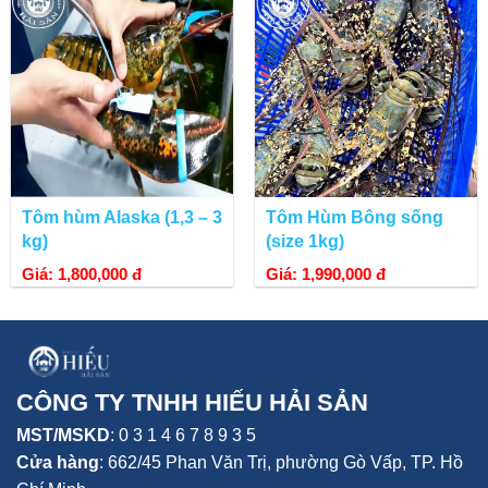
Tôm hùm Alaska (1,3 – 3
Tôm Hùm Bông sống
kg)
(size 1kg)
Giá: 1,800,000 đ
Giá: 1,990,000 đ
CÔNG TY TNHH HIẾU HẢI SẢN
MST/MSKD
: 0 3 1 4 6 7 8 9 3 5
Cửa hàng
:
662/45 Phan Văn Trị, phường Gò Vấp,
TP. Hồ