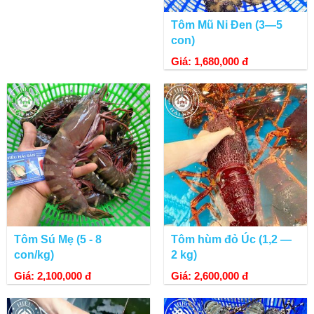
Tôm Mũ Ni Đen (3—5
con)
Giá: 1,680,000 đ
Tôm Sú Mẹ (5 - 8
Tôm hùm đỏ Úc (1,2 —
con/kg)
2 kg)
Giá: 2,100,000 đ
Giá: 2,600,000 đ