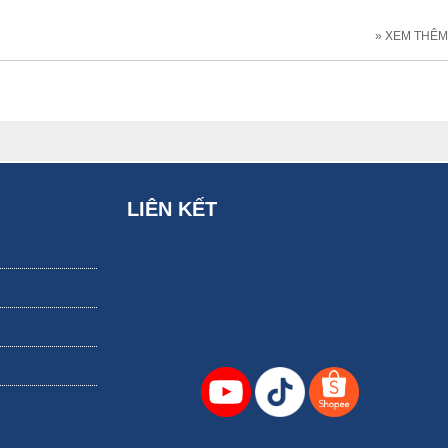
» XEM THÊM
LIÊN KẾT
thiện sức đề kháng, chứa nhiều đạm cho trẻ và bệnh loãng xương ở