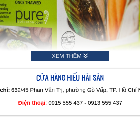
XEM THÊM
CỬA HÀNG HIẾU HẢI SẢN
Vẹm xanh nhập khẩu trực tiếp từ New Zealand.
chỉ:
662/45 Phan Văn Trị, phường Gò Vấp, TP. Hồ Chí 
Điện thoại
:
0915 555 437 - 0913 555 437