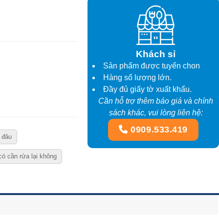
Khách sỉ
Sản phẩm được tuyển chon
Hàng số lượng lớn.
Đầy đủ giấy tờ xuất khẩu.
Cần hỗ trợ thêm báo giá và chính
sách khác, vui lòng liên hệ:
0909.533.419
 đâu
ó cần rửa lại không