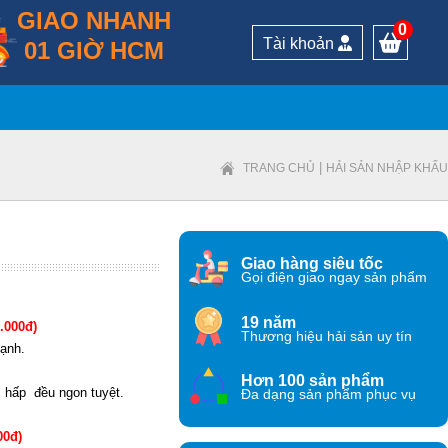
GIAO NHANH
0
Tài khoản
01 GIỜ HCM
|
TRANG CHỦ
HẢI SẢN NHẬP KHẨU
Giao hàng siêu tốc
Gọi điện giao ngay sản phẩm
19 năm
.000đ)
Thương hiệu hải sản uy tín
lạnh.
Hơn 100 sản phẩm
, hấp đều ngon tuyệt.
Đa dạng sản phẩm phục vụ
00đ)