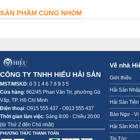
SẢN PHẨM CÙNG NHÓM
Về nhà Hi
CÔNG TY TNHH HIẾU HẢI SẢN
- Vẹm xanh New Zealand đã được chứng minh là chứa rất nhiều thành phầ
Giới thiệu
MST/MSKD
: 0 3 1 4 6 7 8 9 3 5
người già...
Hải Sản Nhậ
Cửa hàng
:
662/45 Phan Văn Trị, phường Gò
CÁC MÓN ĂN CHẾ BIẾN TỪ VẸM XANH NEW ZEALAND
Vấp,
TP. Hồ Chí Minh
Hải Sản Tiện
Điện thoại
:
O915 555 437 - O913 555 437
- Một số gợi ý món ăn từ vẹm xanh cho các bạn lưu lại: vẹm xanh nấu k
Bào Ngư - Vi
Thời gian làm việc
: Sáng 8:00 - Chiều 20:00
(từ Thứ 2 đến Chủ nhật)
Hải Sản Khô
PHƯƠNG THỨC THANH TOÁN
Tin Tức