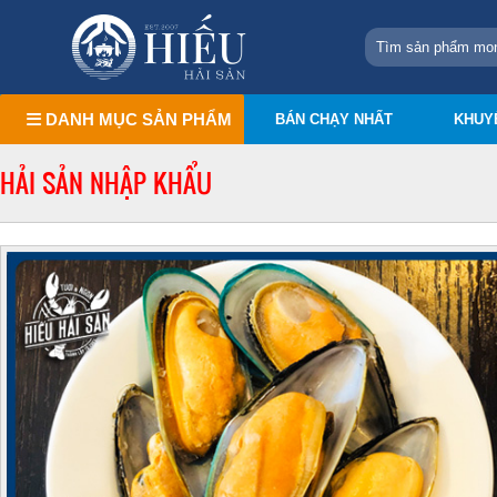
DANH MỤC SẢN PHẨM
BÁN CHẠY NHẤT
KHUY
HẢI SẢN NHẬP KHẨU