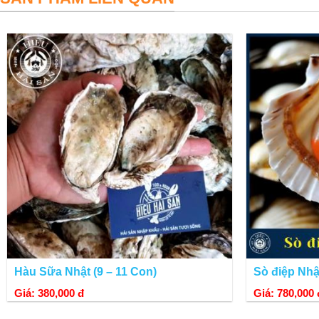
DINH DƯỠNG TỪ VẸM XANH NEW ZEALAND
Vẹm xanh New Zealand tươi ngon, giàu chất dinh dưỡng. Hàm lượng chất s
với mọi lứa tuổi.
Hàu Sữa Nhật (9 – 11 Con)
Sò điệp Nhậ
Giá: 380,000 đ
Giá: 780,000 