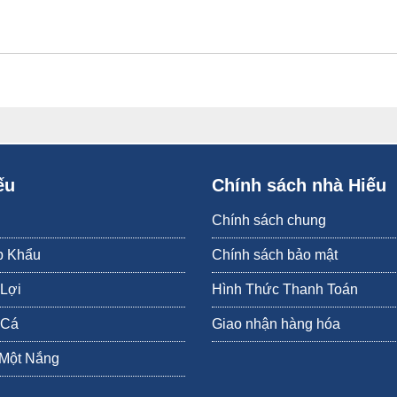
ếu
Chính sách nhà Hiếu
Vẹm xanh organic nhập khẩu tại Hiếu Hải Sản.
n giàu chất chống viêm, chất khoáng và các vitamin. Các món ăn giúp cải 
Chính sách chung
p Khẩu
Chính sách bảo mật
 Lợi
Hình Thức Thanh Toán
hế, vẹm sốt bơ tỏi, vẹm sốt chua ngọt, vẹm xanh nấu nước cốt dừa...
 Cá
Giao nhận hàng hóa
 Một Nắng