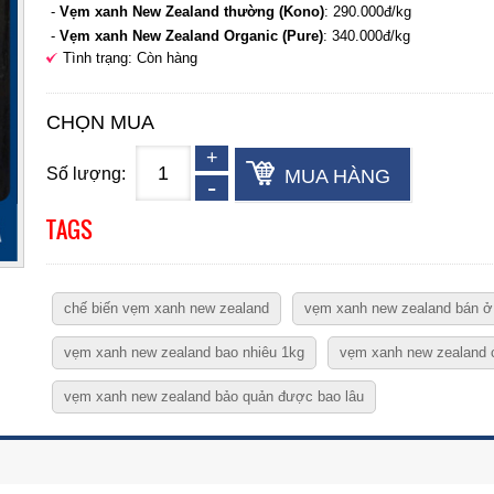
-
Vẹm xanh New Zealand thường (Kono)
: 290.000đ/kg
-
Vẹm xanh
New Zealand
Organic (Pure)
: 340.000đ/kg
Tình trạng: Còn hàng
CHỌN MUA
Số lượng:
MUA HÀNG
TAGS
chế biến vẹm xanh new zealand
vẹm xanh new zealand bán ở
vẹm xanh new zealand bao nhiêu 1kg
vẹm xanh new zealand c
vẹm xanh new zealand bảo quản được bao lâu