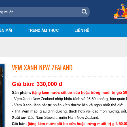
ẾN MÃI
TREND ẨM THỰC
LIÊN HỆ
VẸM XANH NEW ZEALAND
Giá bán: 330,000 đ
Sản phẩm:
(tặng kèm nước sốt bơ sữa hoặc trứng muối trị giá 50
- Vẹm Xanh New Zealand nhập khẩu tách vỏ 25-30 con/kg, bảo quản 
- Vẹm Xanh đánh bắt tự nhiên kích thước lớn và ngon nhất thế giới.
- Thịt Vẹm mập, giàu dinh dưỡng, thích hợp với các món nướng, sốt
Xuất xứ:
Đảo Nam Stewart, miền Nam New Zealand.
Giá bán:
(tặng kèm nước sốt bơ sữa hoặc trứng muối trị giá 50.0