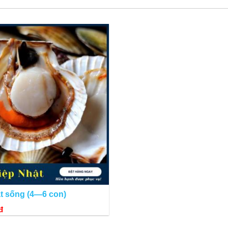
ắt, protein và các axit béo Omega-3 cao. Hàm lượng chất béo, calories và c
t sống (4—6 con)
đ