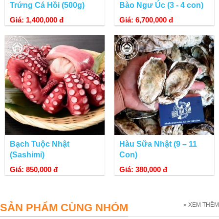
Trứng Cá Hồi (500g)
Bào Ngư Úc (3 - 4 con)
Giá: 1,400,000 đ
Giá: 6,700,000 đ
Hình ảnh cá hồi Nauy tại Hiếu Hải Sản.
Bạch Tuộc Nhật
Hàu Sữa Nhật (9 – 11
(Sashimi)
Con)
Giá: 850,000 đ
Giá: 380,000 đ
SẢN PHẨM CÙNG NHÓM
» XEM THÊM