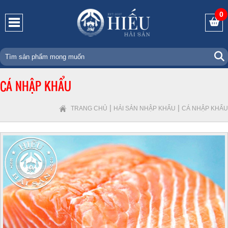
0
CÁ NHẬP KHẨU
|
|
TRANG CHỦ
HẢI SẢN NHẬP KHẨU
CÁ NHẬP KHẨU