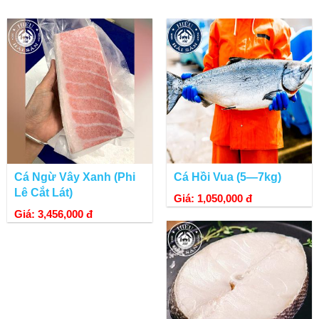
Cá Ngừ Vây Xanh (Phi
Cá Hồi Vua (5—7kg)
Lê Cắt Lát)
Giá: 1,050,000 đ
Giá: 3,456,000 đ