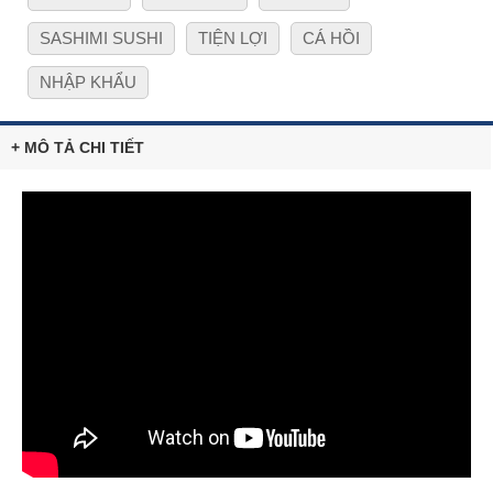
SASHIMI SUSHI
TIỆN LỢI
CÁ HỒI
NHẬP KHẨU
+ MÔ TẢ CHI TIẾT