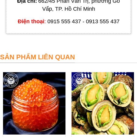
Địa chỉ:
662/45 Phan Văn Trị, phường Gò
Vấp, TP. Hồ Chí Minh
Điện thoại
:
0915 555 437 - 0913 555 437
Trọng lượng mỗi con từ 5-7kg
SẢN PHẨM CÁ HỒI NAUY PHI LÊ
SẢN PHẨM LIÊN QUAN
Cá hồi tươi sống sau khi đánh bắt được các nhà máy sản
xuất thủy hải sản sơ chế tách nội tạng, và đóng gói với tiêu
chuẩn bảo quản tối ưu trong thùng lạnh ở nhiệt độ 0-1*C, sau
đó chuyển qua khu vận chuyển bằng máy bay xuất khẩu ra
Thế Giới.
Từ cá hồi nguyên con, cửa hàng sẽ phi lê phần thịt ngon nhất
của cá. Loại bỏ hoàn toàn lớp xương và mỡ và bỏ luôn cả da
nếu quý khách yêu cầu. Với cá hồi phi lê tươi ngon, quý khách
có thể ăn sống hoặc chế biến món ăn như nướng, chiên, nấu
cháo,…