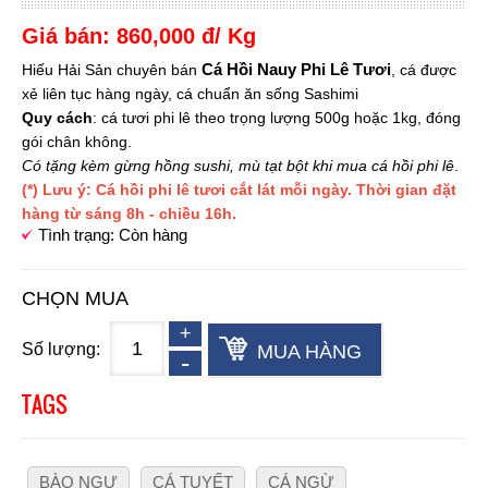
Giá bán: 860,000 đ/ Kg
Cá Hồi Nauy Phi Lê Tươi
Hiếu Hải Sản chuyên bán
, cá được
xẻ liên tục hàng ngày, cá chuẩn ăn sống Sashimi
Quy cách
: cá tươi phi lê theo trọng lượng 500g hoặc 1kg, đóng
gói chân không.
Có tặng kèm gừng hồng sushi, mù tạt bột khi mua cá hồi phi lê
.
(*) Lưu ý: Cá hồi phi lê tươi cắt lát mỗi ngày. Thời gian đặt
hàng từ sáng 8h - chiều 16h.
Tình trạng: Còn hàng
CHỌN MUA
Số lượng:
MUA HÀNG
TAGS
BÀO NGƯ
CÁ TUYẾT
CÁ NGỪ