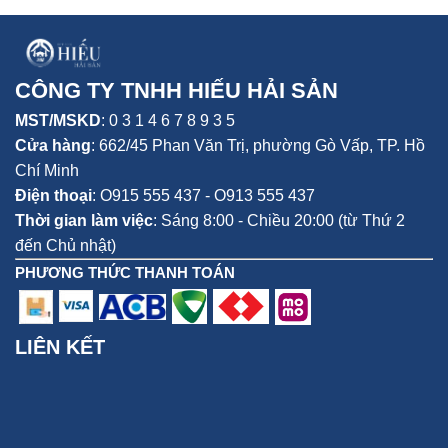
CÔNG TY TNHH HIẾU HẢI SẢN
MST/MSKD
: 0 3 1 4 6 7 8 9 3 5
Cửa hàng
:
662/45 Phan Văn Trị, phường Gò Vấp,
TP. Hồ
Chí Minh
CÁC MÓN ĂN TỪ CÁ HỒI
Điện thoại
:
O915 555 437 - O913 555 437
Thời gian làm việc
: Sáng 8:00 - Chiều 20:00 (từ Thứ 2
Phần phi lê thịt có thể chế biến được rất nhiều món ăn đều vô
đến Chủ nhật)
cùng thơm ngon như món cá hồi chiên, nướng, sushi ăn sống
PHƯƠNG THỨC THANH TOÁN
hoặc cá hồi sốt các kiểu. Phần đầu và xương cá hồi có thể
nấu canh chua, nấu lẩu là tuyệt vời. Ngoài ra có thể làm ruốc
chà bông từ thịt cá hồi để dành ăn dần nhé cả nhà.
LIÊN KẾT
ĐẶT MUA CÁ HỒI NAUY PHI LÊ