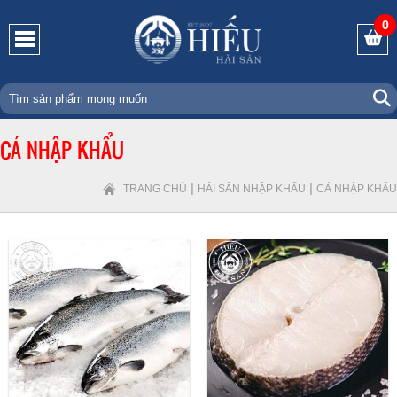
0
CÁ NHẬP KHẨU
|
|
TRANG CHỦ
HẢI SẢN NHẬP KHẨU
CÁ NHẬP KHẨU