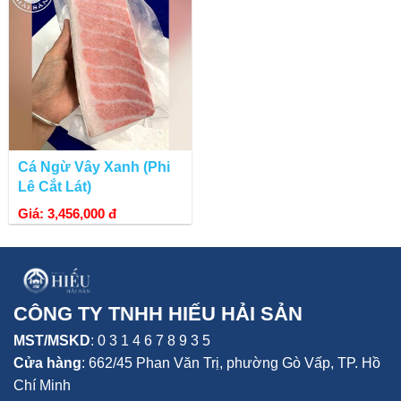
Cá Ngừ Vây Xanh (Phi
Lê Cắt Lát)
Giá: 3,456,000 đ
CÔNG TY TNHH HIẾU HẢI SẢN
MST/MSKD
: 0 3 1 4 6 7 8 9 3 5
Cửa hàng
:
662/45 Phan Văn Trị, phường Gò Vấp,
TP. Hồ
Chí Minh